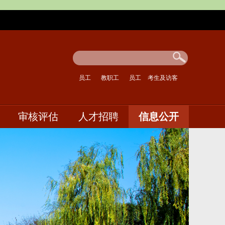
员工
教职工
员工
考生及访客
审核评估
人才招聘
信息公开